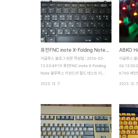
퓨전FNC inote X-Folding Note 블루투스 키보드
이글루스 블로그 원문 작성일 : 2016-02-
이글루스 블로
13 03:49:19 퓨전FNC inote X-Folding
06 13:30
Note 블루투스 키보드의 필드 테스트 리뷰
K700 레인
입니다. 스마트 디바이스의 확산으로 블루투
스트 리뷰 입
2023. 12. 7.
2023. 12. 7
스 키보드에 대해 한번쯤은 고려를 해보신 분
허가 만료됨에
들이 많이 계실 것이라 생각 됩니다. 과연 본
등의 다양한
제품은 어떠한 장점과 단점을 가지고 있는지
무나 많이 
한번 살펴 보도록 하겠습니다. 전면 박스의
K700 만의
모습입니다. 키보드의 모습이 절반 정도 드러
엇인지 한번 
나는 박스 디자인을 하고 있습니다. 박스가
징 K700의
낡아보이는 것은 제 잘못이 아니라 원래 저런
게 알아볼 수