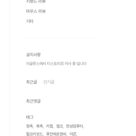
키보드 리뷰
마우스 리뷰
기타
공지사항
이글루스에서 티스토리로 이사 중 입니다
최근글
인기글
최근댓글
태그
청축
흑축
키캡
앱코
한성컴퓨터
필코키보드
퓨전에프엔씨
아콘