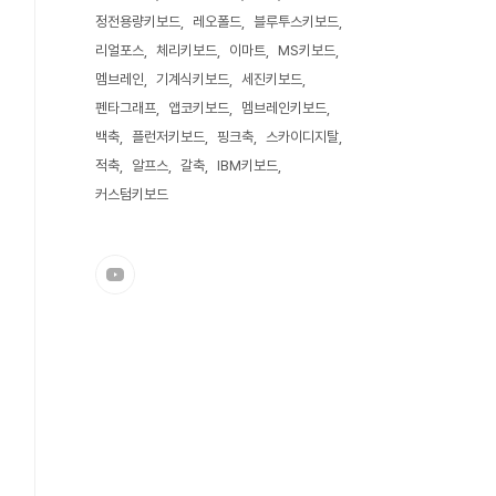
정전용량키보드
레오폴드
블루투스키보드
리얼포스
체리키보드
이마트
MS키보드
멤브레인
기계식키보드
세진키보드
펜타그래프
앱코키보드
멤브레인키보드
백축
플런저키보드
핑크축
스카이디지탈
적축
알프스
갈축
IBM키보드
커스텀키보드