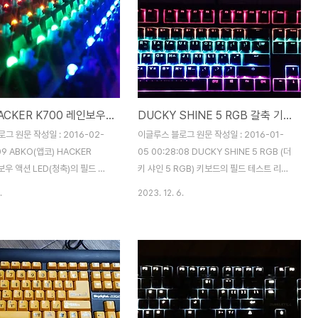
ABKO HACKER K700 레인보우 액션 LED 더블 키캡
DUCKY SHINE 5 RGB 갈축 기계식 키보드
그 원문 작성일 : 2016-02-
이글루스 블로그 원문 작성일 : 2016-01-
:09 ABKO(앱코) HACKER
05 00:28:08 DUCKY SHINE 5 RGB (더
보우 액션 LED(청축)의 필드 테
키 샤인 5 RGB) 키보드의 필드 테스트 리뷰
니다. 체리 기계식 스위치의 특
입니다. 제품명에서도 볼 수 있듯 더키 샤인
.
2023. 12. 6.
 따라 카일, 오테뮤, 게이트론
시리즈의 다섯번째 모델로 어떠한 장,단점이
 스위치를 사용한 키보드들이 너
있는지 살펴 보도록 하겠습니다. 1. 외관 박스
쏟아져 나오고 있는 시점에서
의 전면 모습 입니다. 중앙에는 DUCKY
 특징과 경쟁력, 장점과 단점은 무
SHINE 5 제품명이 프린트 되어 있고, 우측
살펴 보도록 하겠습니다. 1. 패키
하단에는 CHERRY RGB 프린트로 체리
 박스 입니다. 박스에 제품명을 쉽
RGB 스위치를 사용한 키보드임을 나타내고
 있도록 큰 글씨로 인쇄가 되어
있습니다. 아이오매니아의 스티커 씰이 붙어