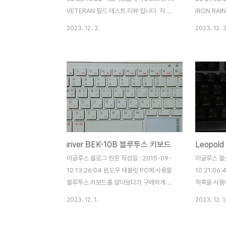
오늘의 주인.
VETERAN 필드 테스트 리뷰 입니다. 저 또
IRON RAI
한 마찬가지였지만 회사 이름이 생소하신 분
스트 리뷰 입니
2023. 12. 3.
2023. 12. 3
들이 계시리라 봅니다. 이도디스플레이는
X 사, M 
2015년 12월 현재, 아래와 같이 총 7개의
시 된 상태에
키보드 라인업을 가지고 있습니다. 그 중 이
쟁력은 무엇
번 리뷰에서 살펴볼 키보드는 알루미늄 상판
면의 박스 디
의 고급형 멤브레인 키보드인 ZUMAX K7
트 되어 원가
VETERAN 입니다. 키보드에 관심이 많은 분
니다. 상당
들이라면 잘 아시겠지만, 최근 메탈 플레이트
다. 누가 봐
& 비키 타입 & 이중 사출 키캡 & 멤브레인의
을 알 수 있
키보드들이 천편일률적으로 출시되어 있습니
캡의 색상으로
iriver BEK-10B 블루투스 키보드
Leopol
다. 과연 ZUMAX K7 VETERAN이 후발 주
델이 존재 합
자로서 어떠한 면모를 가지고 있는지 살펴 보
입니다. 박스
이글루스 블로그 원문 작성일 : 2015-09-
이글루스 블로
도록 하겠습니다. 전면의 박스 디자인 ..
특징을 파악할
12 13:26:04 윈도우 태블릿 PC에 사용할
10 21:06
블루투스 키보드를 알아보다가 구매하게 된
적축을 사용
제품입니다. 아무래도 윈도우 탭은 키보드와
라는 인상을
2023. 12. 1.
2023. 12. 1
마우스가 있어야지 좀 쓸만하겠더라구요...
라오면 하나
처음에는 블루투스 키보드 & 마우스 둘다 구
었는데 마침