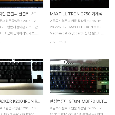
지 박스로 원가 절감에 노력 한
있습니다. 아이오매니아는 더키 채널 한국 공
고 싶습니다. 박스의 뒷면 입니
식 수입사 라고 합니다.
지탈 큰글씨 한글키보드
MAXTILL TRON G750 기계식 청축 키보드
형상과 특징, 기능 등이 인쇄되어
(http://duckykorea.co.kr/wp/) 박스의
책임 A/S 2년' 이라는 문구가 눈
뒷면 입니다. 간단한 스펙과 특징이 기재되어
그 원문 작성일 : 2015-12-
이글루스 블로그 원문 작성일 : 2015-12-
박스를 열면 좌우로 두..
있습니다. 측면에는 스위치 종류를..
9:49 오랜만에 돌아온 키보드 간
20 22:28:28 MAXTILL TRON G750
니다. 최근에 감사하게도 키보드
Mechanical Keyboard (청축) 필드 테스
에 몇 차례 선정이 되어 포스팅을
트 리뷰 입니다. 카일 청축과 방수 실리콘 패
.
2023. 12. 3.
 항상 간단 리뷰만 쓰다가 테스터
드를 사용한 키보드로 어떠한 장,단점이 있는
갖고 나름 열심히 노력은 하였는데
지 살펴 보도록 하겠습니다. 전면의 박스 디
전달이 되었는지 모르겠습니다.
자인 입니다. 처음 제품을 수령하고 나서 가
키보드 간단 리뷰에서 살펴볼 녀석
장 놀란 것은 거대한 박스의 크기 였습니다.
디지탈 큰글씨 한글키보드' 입니
세로의 길이도 길고, 키보드 두개까지 넣을
서 큰 한글 각인의 키보드를 원
수 있을 것 같은 높이였습니다. 후면의 박스
 구입했습니다. 포털 사이트에
디자인 입니다. 제품의 특징인 카일 스위치,
드' 로 검색하면 딱 2가지 제품
LED 백라이트 모드, 방수 실리콘 패드, 금도
. 스카이디지탈 큰글씨 한글키보
금 커넥터에 대한 설명과 LED 모드 사용 시
ABKO HACKER K200 IRON RAINBOW PASTEL LED BLACK
한성컴퓨터 GTune MBF70 ULTRON
큰 자판 키보드 배송비를 포함한
조합하여야 하는 키에 대한 설명이 프린트 되
이디지탈이 만원 정도, COSY는
어 있습니다. 현재 본 제품은 생산과정의 불
그 원문 작성일 : 2015-10-
이글루스 블로그 원문 작성일 : 2015-09-
 약 만원의 가격 차이가 납니다.
량이 발생하여 판매 된 제품이..
:27 ABKO HACKER K200
15 21:48:14 G마켓 1일 특가로 구입하게