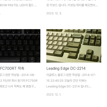
.
NBOW PASTEL LED의 필드 테
된 키보드 입니다. 키보딩 취미를 해오면서
다. (이름이 참 길죠? ^^;) 이미
기성품 키보드를 신품으로 사본 것이 손에 꼽
.
2023. 12. 3.
사, H 사의 비슷한 동급 제품들이 출
을 정도인데, 최근에 이마트에서 비슷하게 생
서 K200 IRON 만의 특징과 경
긴 타이탄 키보드를 타건해보고 상당히 좋은
인지 살펴보도록 하겠습니다. 전
느낌을 갖고 있던 중에 특가가 올라와서 저도
자인 입니다. 무지 박스에 프린
홀린 듯 구매를 하게 되었네요. 배송 온 박스
 절감에 노력했음을 알 수 있습
입니다. 다음 사진을 보면 아시겠지만 상당히
히 바람직한 부분이라고 생각 됩니
큰 박스에 포장이 되어 왔습니다. 에어캡으로
도 이 키보드의 이름은 IRON 임
포장이 되어 있는데, 대충 껴넣은 느낌이라
게 큰 글씨로 나타내었습니다. 키
박스 우측 부분이 훼손 되었습니다. 박스의
 블랙과 화이트, 총 2가지의 모
오른쪽 부분이 약간 우그러든 것을 볼 수 있
d FC700RT 적축
Leading Edge DC-2214
니다. 제가 수령한 모델은 블랙
습니다. 별 것 아닐 수 도 있지만, 포장에서부
의 뒷면 입니다. 제품의 스펙과
터 약간 실망을 안겨 주었습니다. 제품은 화
그 원문 작성일 : 2014-08-
이글루스 블로그 원문 작성일 : 2014-07-
 ..
이트와 블랙 색상이 있습니다. 저는 블랙으로
:42 지난번 회사 동기의 FC750R
15 22:40:25 오늘의 간단 리뷰는
..
해보고 나서 적축도 꽤 괜찮구나
Leading Edge DC-2214 입니다.
 받았습니다. 중고로 저렴하게 올
Omnikey 와 더불어 알프스 기성품 계의 끝
.
2023. 12. 1.
 구입해야겠다는 생각을 갖고 있
판왕 격으로 불리우는 녀석입니다. 3년 전에
 좋은 물건이 올라와서 덥썩 질렀
중고로 20만원을 주고 장터에서 구매했었