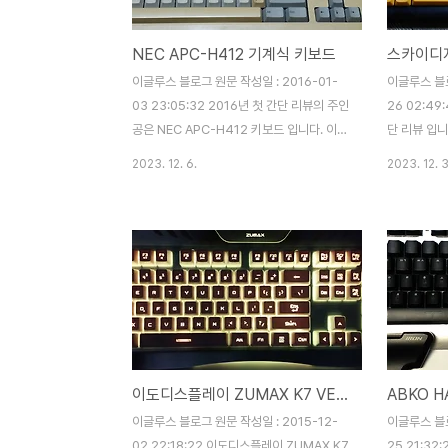
상태로 배송이 되었습니다. 기분이 썩 좋지는
있습니다. 무
않지만 일단 넘어갑니다. 앞 모습을 천천히
것은 칭찬 하
NEC APC-H412 기계식 키보드
스카이디
살펴 보던 중, 순간 제 눈을 의심하게 한 것이
다. 제품의 
있었으니.. 바로 제품명이었습니다. 'X-
있습니다. '
이글루스 블로그 원문 작성일 : 2016-01-
이글루스 블로
Folding' 이 아니라 'X-Fo..
에 띕니다. 
03 23:05:32 2016년 첫 간단 리뷰의 주인
26 02:4
공은 NEC APC-H412 키보드 입니다. 이
단 리뷰 입
녀석은 사실 손에 들어온 지는 꽤 되었는데
필드 테스터
2023. 12. 6.
2023. 12. 3
지금에서야 리뷰를 남기게 되네요. 세월의 흐
했었습니다.
름으로 인해 하우징 태닝이 많이 진행 된 상
의 의무를 
태 입니다. 또한 몇몇 키캡은 누렇게 익었습
어떻게 잘 
니다. 배열은 윈키리스 101키 배열로 Ctrl과
^^; 이번 
Alt 사이에 빈 공간 없는 대신 엄청나게 긴 스
은 '스카이
페이스바를 볼 수 있습니다. 상판 하우징의
다. 어머니께
모습은 체리의 1000 시리즈와 유사한 느낌
하셔서 직접
이 듭니다. NEC의 하늘색 기계식 스위치의
'효도용 키보
모습을 볼 수 있습니다. 기계식 스위치라고
이 나옵니다
이도디스플레이 ZUMAX K7 VETERAN
하면 흔히 체리나 알프스를 떠올리게 되는데,
드 COSY 
(그나마 세번째를 꼽자면 NMB 정도?) NEC
가격은 스카
이글루스 블로그 원문 작성일 : 2015-12-
이글루스 블로
스위치는 저도 이 키보드를 통..
2만원 정도로
02 22:18:22 이도디스플레이 ZUMAX K7
25 21:32