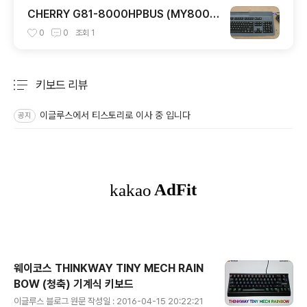
CHERRY G81-8000HPBUS (MY800
0)
0
0
조회
1
키보드 리뷰
분류 전체보기
주요 글 목록
이글루스에서 티스토리로 이사 중 입니다
공지
웨이코스 THINKWAY TINY MECH RAIN
BOW (청축) 기계식 키보드
글 내용
이글루스 블로그 원문 작성일 : 2016-04-15 20:22:21