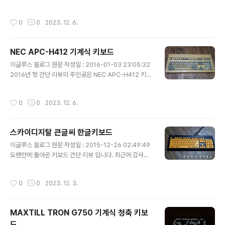
드 테스트 리뷰 입니다. 제품명에서도 볼 수 있듯 더키 샤인
은 칭찬 하고 싶습니다. 박스의 뒷면 입니다. 제품의 형상과
시리즈의 다섯번째 모델로 어떠한 장,단점이 있는지 살펴
특징, 기능 등이 인쇄되어 있습니다. '책임 A/S 2년' 이라
작성시간
0
0
2023. 12. 6.
보도록 하겠습니다. 1. 외관 박스의 전면 모습 입니다. 중앙
는 문구가 눈에 띕니다. 박스를 열면 좌우로 두..
에는 DUCKY SHINE 5 제품명이 프린트 되어 있고, 우측
하단에는 CHERRY RGB 프린트로 체리 RGB 스위치를
NEC APC-H412 기계식 키보드
사용한 키보드임을 나타내고 있습니다. 아이오매니아의 스
글 내용
티커 씰이 붙어 있습니다. 아이오매니아는 더키 채널 한국
이글루스 블로그 원문 작성일 : 2016-01-03 23:05:32
공식 수입사 라고 합니다. (http://duckykorea.co.kr/w
2016년 첫 간단 리뷰의 주인공은 NEC APC-H412 키보
p/) 박스의 뒷면 입니다. 간단한 스펙과 특징이 기재되어
드 입니다. 이 녀석은 사실 손에 들어온 지는 꽤 되었는데
있습니다. 측면에는 스위치 종류를..
지금에서야 리뷰를 남기게 되네요. 세월의 흐름으로 인해
작성시간
0
0
2023. 12. 6.
하우징 태닝이 많이 진행 된 상태 입니다. 또한 몇몇 키캡은
누렇게 익었습니다. 배열은 윈키리스 101키 배열로 Ctrl과
Alt 사이에 빈 공간 없는 대신 엄청나게 긴 스페이스바를
스카이디지탈 큰글씨 한글키보드
볼 수 있습니다. 상판 하우징의 모습은 체리의 1000 시리
글 내용
즈와 유사한 느낌이 듭니다. NEC의 하늘색 기계식 스위치
이글루스 블로그 원문 작성일 : 2015-12-26 02:49:49
의 모습을 볼 수 있습니다. 기계식 스위치라고 하면 흔히 체
오랜만에 돌아온 키보드 간단 리뷰 입니다. 최근에 감사하
리나 알프스를 떠올리게 되는데, (그나마 세번째를 꼽자면
게도 키보드 필드 테스터에 몇 차례 선정이 되어 포스팅을
NMB 정도?) NEC 스위치는 저도 이 키보드를 통..
했었습니다. 항상 간단 리뷰만 쓰다가 테스터의 의무를 갖
작성시간
0
0
2023. 12. 3.
고 나름 열심히 노력은 하였는데 어떻게 잘 전달이 되었는
지 모르겠습니다. ^^; 이번 키보드 간단 리뷰에서 살펴볼 녀
석은 '스카이디지탈 큰글씨 한글키보드' 입니다. 어머니께
MAXTILL TRON G750 기계식 청축 키보
서 큰 한글 각인의 키보드를 원하셔서 직접 구입했습니다.
드