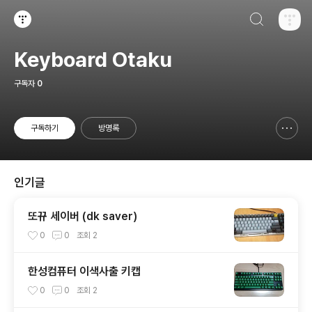
검색하기
티스토리
Keyboard Otaku
구독자
0
구독하기
방명록
신고하기 레이어
열기
인기글
또뀨 세이버 (dk saver)
0
0
조회
2
한성컴퓨터 이색사출 키캡
0
0
조회
2