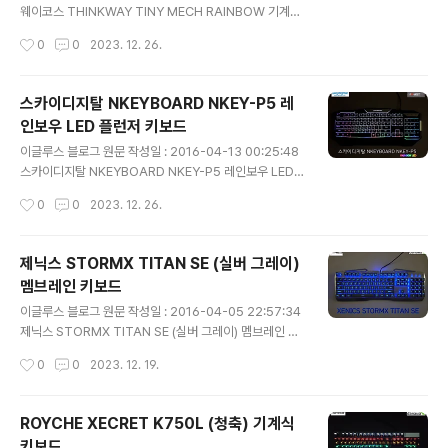
웨이코스 THINKWAY TINY MECH RAINBOW 기계식
키보드의 필드 테스트 리뷰 입니다. 일반적으로 104키의
작성시간
0
0
2023. 12. 26.
풀배열 키보드가 주류를 이루고 있는 상황에서 흔히 접할
수 없는 66key의 미니 배열로 출시 된 제품으로 어떠한
장점과 단점이 있는지 한번 알아보는 시간을 갖도록 하겠
스카이디지탈 NKEYBOARD NKEY-P5 레
습니다. 1. 패키지 구성 TINY MECH RAINBOW의 전면
인보우 LED 플런저 키보드
박스 모습입니다. 키보드의 형상과 제품명이 기재되어 있
글 내용
습니다. 참고로 박스가 많이 구겨진 것을 볼 수 있는데요,
이글루스 블로그 원문 작성일 : 2016-04-13 00:25:48
지금까지 필드 테스트 리뷰를 하면서 받아 본 포장 중에 가
스카이디지탈 NKEYBOARD NKEY-P5 레인보우 LED
장 최악으로 배송이 되었습니다. 담당자에게 관련 내용을
플런저 키보드의 필드 테스트 리뷰 입니다. 다이아몬드 링
작성시간
0
0
2023. 12. 26.
전달하였으니 다음부터는 개선이 되었으면 좋겠습니다. 박
구조의 플런저 스위치를 장착한 키보드로 상당히 관심이
스 측면의..
있었던 제품인데 마침 이렇게 좋은 기회가 되어 리뷰를 하
게 되었습니다. 개인적으로는 요즘 기계식, 멤브레인 등 작
제닉스 STORMX TITAN SE (실버 그레이)
동기를 막론하고 비슷한 형태와 기능의 제품들이 천편일률
멤브레인 키보드
적으로 출시되고 있는데, 무언가 특징을 갖고 출시하는 신
글 내용
제품에는 좀 더 눈길이 가는 편입니다. 스카이디지탈 NKE
이글루스 블로그 원문 작성일 : 2016-04-05 22:57:34
YBOARD NKEY-P5 레인보우 LED 플런저 키보드는 (이
제닉스 STORMX TITAN SE (실버 그레이) 멤브레인 키
하 NKEY-P5) 어떠한 장점과 단점을 가지고 있는지 한번
보드의 필드 테스트 리뷰 입니다. 메탈 상판 비키 타입 멤브
작성시간
0
0
2023. 12. 19.
알아보는 시간을 갖도록 하겠습니다. 1. 패키지 구성 NKEY
레인 키보드의 원조격인 전작 TITAN 에 비해서 얼마나 더
-P5의 ..
개선이 되었는지, 그리고 장점과 단점은 어떠한지 알아보
는 시간을 갖도록 하겠습니다. 1. 패키지 구성 전면 박스의
ROYCHE XECRET K750L (청축) 기계식
모습 입니다. 좌측 상단에는 XENICS의 로고가 있고, 중앙
키보드