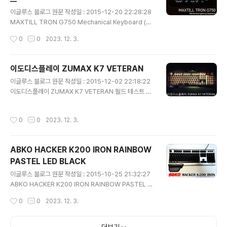
포털 사이트에 '효도용 키보드' 로 검색하면 딱 2가지 제품
글 내용
이 나옵니다. 스카이디지탈 큰글씨 한글키보드 COSY 큰
이글루스 블로그 원문 작성일 : 2015-12-20 22:28:28
자판 키보드 배송비를 포함한 가격은 스카이디지탈이 만원
MAXTILL TRON G750 Mechanical Keyboard (청
정도, COSY는 2만원 정도로 약 만원의 가격 차이가 납니
축) 필드 테스트 리뷰 입니다. 카일 청축과 방수 실리콘 패
작성시간
0
0
2023. 12. 3.
다. 오늘의 주인..
드를 사용한 키보드로 어떠한 장,단점이 있는지 살펴 보도
록 하겠습니다. 전면의 박스 디자인 입니다. 처음 제품을 수
령하고 나서 가장 놀란 것은 거대한 박스의 크기 였습니다.
이도디스플레이 ZUMAX K7 VETERAN
세로의 길이도 길고, 키보드 두개까지 넣을 수 있을 것 같은
글 내용
이글루스 블로그 원문 작성일 : 2015-12-02 22:18:22
높이였습니다. 후면의 박스 디자인 입니다. 제품의 특징인
이도디스플레이 ZUMAX K7 VETERAN 필드 테스트 리
카일 스위치, LED 백라이트 모드, 방수 실리콘 패드, 금도
뷰 입니다. 저 또한 마찬가지였지만 회사 이름이 생소하신
금 커넥터에 대한 설명과 LED 모드 사용 시 조합하여야 하
분들이 계시리라 봅니다. 이도디스플레이는 2015년 12월
는 키에 대한 설명이 프린트 되어 있습니다. 현재 본 제품은
작성시간
0
0
2023. 12. 3.
현재, 아래와 같이 총 7개의 키보드 라인업을 가지고 있습
생산과정의 불량이 발생하여 판매 된 제품이..
니다. 그 중 이번 리뷰에서 살펴볼 키보드는 알루미늄 상판
의 고급형 멤브레인 키보드인 ZUMAX K7 VETERAN 입
ABKO HACKER K200 IRON RAINBOW
니다. 키보드에 관심이 많은 분들이라면 잘 아시겠지만, 최
PASTEL LED BLACK
근 메탈 플레이트 & 비키 타입 & 이중 사출 키캡 & 멤브레
글 내용
인의 키보드들이 천편일률적으로 출시되어 있습니다. 과연
이글루스 블로그 원문 작성일 : 2015-10-25 21:32:27
ZUMAX K7 VETERAN이 후발 주자로서 어떠한 면모를
ABKO HACKER K200 IRON RAINBOW PASTEL L
가지고 있는지 살펴 보도록 하겠습니다. 전면의 박스 디자
ED의 필드 테스트 리뷰 입니다. (이름이 참 길죠? ^^;) 이미
작성시간
0
0
2023. 12. 3.
인 ..
X 사, M 사, H 사의 비슷한 동급 제품들이 출시 된 상태에
서 K200 IRON 만의 특징과 경쟁력은 무엇인지 살펴보도
록 하겠습니다. 전면의 박스 디자인 입니다. 무지 박스에 프