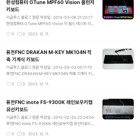
한성컴퓨터 GTune MPF60 Vision 플런저
전면 박스의 모습입니다. archon의 로고인 전구 모양 그
키보드
림과 아래에는 제품명인 Type StyleVuty 글자가 프린트
글 내용
되어 있습니다. 후면 역시 전면과 마찬가지의 모습을 보이
이글루스 블로그 원문 작성일 : 2016-03-08 21:22:17
며, 우측 하단에는 archon 홈페이지 주소와 고객센터 전
한성컴퓨터 GTune MPF60 Vision 의 필드 테스트 리뷰
화번호가 기재 되어 있습니다. 박스의 측면으로 제품명이
입니다. 플런저 타입의 키보드로 어떠한 장점과 단점을 가
작성시간
0
0
2023. 12. 11.
프린트 되어 있으며 좌측에 키보드의 색상이 표기 ..
지고 있는지 한 번 살펴 보도록 하겠습니다, 1. 패키지 구성
제품의 전면 박스 입니다, 좌측 하단에 제품명이 프린트되
어 있으며 옆에는 제품의 형상을 나타내어 풀배열 키보드
퓨전FNC DRAKAN M-KEY MK104N 적
임을 알 수 있게 하였습니다. 박스의 뒷 부분으로 한성컴퓨
축 기계식 키보드
터의 고객 지원 센터의 주소가 기재되어 있습니다. 생각보
글 내용
다 여백이 많아서 놀랐습니다. 박스의 측면에는 제품의 색
이글루스 블로그 원문 작성일 : 2016-03-03 00:11:19
상이 표기 되어있으며, 제가 수령한 제품은 화이트 제품 입
퓨전FNC DRAKAN M-KEY MK104N 적축 기계식 키보
니다. 박스를 개봉한 모습 입니다. 좌우로 두툼한 스펀지가
드의 필드 테스트 리뷰 입니다. CONTENT 스위치를 사용
작성시간
0
0
2023. 12. 11.
제품을 보호 하고 있는 것을 볼 수 있습니다. 키보드와 케이
한 기계식 키보드로 어떠한 장점과 단점을 가지고 있는지
블 역시..
한번 살펴 보도록 하겠습니다. 체리 스위치의 특허가 만료
됨에 따라 KAILH, OUTEMU 등의 스위치를 사용한 기계
퓨전FNC inote FS-9300K 레인보우키캡
식 키보드들이 하루가 멀다하고 다양한 회사에서 출시가
유선키보드
되고 있는데요, 어떻게 보면 기계식 스위치의 춘추 전국 시
글 내용
대라고 느껴지는 요즘 입니다. DRAKAN M-KEY MK10
이글루스 블로그 원문 작성일 : 2016-02-26 22:24:06
4N (이하 MK104N)은 CONTENT 스위치를 사용하였는
퓨전FNC inote FS-9300K 레인보우키캡 유선키보드의
데, 처음 보는 새로운 스위치라서 기대가 됩니다. 그럼 박스
필드테스트 리뷰 입니다. 문자열 부분을 파스텔 톤 색상으
작성시간
0
0
2023. 12. 11.
부터 살펴 보도록 하겠습니다. 1. 패키지 구성 전면 박..
로 이쁘게 꾸며놓은 이 키보드는 과연 어떠한 장점과 단점