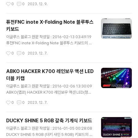
작성시간
0
0
2023. 12. 9.
습니다. 전면 박스의 ..
한 장점과 단점이 있는지 한번 살펴 보도록 하겠습니다. 전
면 박스의 모습 입니다. 좌측 상단에 제품명이 프린트 되어
있습니다. 박스의 뒷면 입니다. 전면과 마찬가지로 키보드
퓨전FNC inote X-Folding Note 블루투스
의 전체 형상을 보여주는 사진이 있고, 제품의 특징이 기재
키보드
되어 있습니다. 박스를 개봉한 모습 입니다. 기본적으로 키
글 내용
스킨을 제공 하고 있습니다. 키스킨을 벗겨 낸 모습 입니다.
이글루스 블로그 원문 작성일 : 2016-02-13 03:49:19
특이점으로는 스페이스바 밑 부분에 엄지손가락이 자연스
퓨전FNC inote X-Folding Note 블루투스 키보드의 필
럽게 위치할 수 있도록 디자인이 되어 있습니다. 근데 저는
드 테스트 리뷰 입니다. 스마트 디바이스의 확산으로 블루
작성시간
0
0
2023. 12. 7.
팜레스트를 사용하면서 엄지 손가락을 항상 스페이스바 쪽
투스 키보드에 대해 한번쯤은 고려를 해보신 분들이 많이
에 올려놓아서 크..
계실 것이라 생각 됩니다. 과연 본 제품은 어떠한 장점과 단
점을 가지고 있는지 한번 살펴 보도록 하겠습니다. 전면 박
ABKO HACKER K700 레인보우 액션 LED
스의 모습입니다. 키보드의 모습이 절반 정도 드러나는 박
더블 키캡
스 디자인을 하고 있습니다. 박스가 낡아보이는 것은 제 잘
글 내용
못이 아니라 원래 저런 상태로 배송이 되었습니다. 기분이
이글루스 블로그 원문 작성일 : 2016-02-06 13:30:09
썩 좋지는 않지만 일단 넘어갑니다. 앞 모습을 천천히 살펴
ABKO(앱코) HACKER K700 레인보우 액션 LED(청축)
보던 중, 순간 제 눈을 의심하게 한 것이 있었으니.. 바로 제
의 필드 테스트 리뷰 입니다. 체리 기계식 스위치의 특허가
작성시간
0
0
2023. 12. 7.
품명이었습니다. 'X-Folding' 이 아니라 'X-Fo..
만료됨에 따라 카일, 오테뮤, 게이트론 등의 다양한 스위치
를 사용한 키보드들이 너무나 많이 쏟아져 나오고 있는 시
점에서 K700 만의 특징과 경쟁력, 장점과 단점은 무엇인
DUCKY SHINE 5 RGB 갈축 기계식 키보드
지 한번 살펴 보도록 하겠습니다. 1. 패키징 K700의 박스
글 내용
이글루스 블로그 원문 작성일 : 2016-01-05 00:28:08
입니다. 박스에 제품명을 쉽게 알아볼 수 있도록 큰 글씨로
DUCKY SHINE 5 RGB (더키 샤인 5 RGB) 키보드의 필
인쇄가 되어 있습니다. 무지 박스로 원가 절감에 노력 한 것