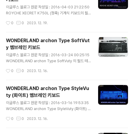
에는 키보드의 형상이 프린트 되어 있습니다. 우측에는 TI
글 내용
TAN SE 제품명과 제품에 대한 간락한 설명 및 특징이 기
이글루스 블로그 원문 작성일 : 2016-04-03 21:22:50
재 되어 있습니다. 박스 측면의 모습으로 봉인용 스티커와
ROYCHE XECRET K750L (청축) 기계식 키보드의 필
제품의 색상이 기재되어 있습니다. 중앙에 위치한 'LEGEN
드 테스트 리뷰 입니다. 다양한 회사에서 비슷한 종류의 제
작성시간
0
0
2023. 12. 19.
DARY WEAPON SEALED IN BOX' 라는 ..
품들이 쏟아져 나오는 시점에서 K750L은 어떠한 장점과
단점을 가지고 있는지 한번 살펴보도록 하겠습니다. 1. 패
키지 구성 전면 박스의 모습 입니다. 좌측 상단에는 ROYC
WONDERLAND archon Type SoftVut
HE의 로고와 제품명 K750L이 있고, 우측에는 XECRET
y 멤브레인 키보드
브랜드명이 보입니다. 중앙에는 로봇 그림과 키보드의 일
글 내용
부분이 흐릿하게 프린트 되어 있습니다. 기계식 키보드라
이글루스 블로그 원문 작성일 : 2016-03-24 00:25:15
서 메카닉(?) 로봇의 이미지를 사용했는지는 잘 모르겠지
WONDERLAND archon Type SoftVuty 의 필드 테
만 차라리 키보드 전체 이미지를 또렷하게 넣었으면 어땠
스트 리뷰 입니다. 체리 프로파일의 낮은 키캡을 사용한 멤
작성시간
0
0
2023. 12. 16.
을까 하는 생각이 들었습니다. 또 하나 아쉬운 점으로는 제
브레인 키보드로 어떠한 장점과 단점이 있는지 한번 살펴
품명 K750L..
보도록 하겠습니다. 1. 패키지 구성 전면 박스의 모습 입니
다. archon의 로고인 전구 모양 그림과 아래에는 제품명
WONDERLAND archon Type StyleVu
인 Type SoftVuty 글자가 프린트 되어 있습니다. 후면 역
ty (화이트) 멤브레인 키보드
시 전면과 마찬가지의 모습을 보이며, 우측 하단에는 arch
글 내용
on 홈페이지 주소와 고객센터 전화번호가 기재 되어 있습
이글루스 블로그 원문 작성일 : 2016-03-16 19:53:35
니다. 박스의 측면으로 제품명이 프린트 되어 있습니다. Ty
WONDERLAND archon Type StyleVuty (화이트) 의
pe SoftVuty 제품은 블랙 색상 한 종류로만 출시가 되었
필드테스트 리뷰 입니다. 알루미늄 상판의 비키 타입 멤브
작성시간
0
0
2023. 12. 16.
습니다. 박스를 개봉한 모습 입니다. 키보드..
레인 키보드로, 이미 시중에 비슷한 제품들이 포화 상태를
이루고 있지만 후발주자로서 어떠한 면모와 장, 단점을 가
지고 있는지 한번 살펴 보도록 하겠습니다. 1. 패키지 구성