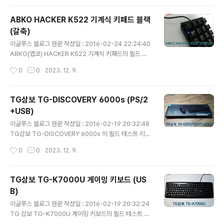
을 가지고 있는지 한번 살펴 보도록 하겠습니다. 1. 패키지
구성 박스의 전면 모습 으로 제품명과 제품의 형상을 확인
ABKO HACKER K522 기계식 키패드 블랙
할 수 있습니다. 우측 하단에는 이 키보드의 특징이 프린트
(갈축)
되어 있습니다. 실리콘 키스킨을 기본으로 제공 하고 있습
글 내용
니다. 박스의 뒷면 모습 입니다. 전면과 마찬가지로 제품의
이글루스 블로그 원문 작성일 : 2016-02-24 22:24:40
형상과 특징이 기재되어 있습니다. 전면에 표기 된 특징에
ABKO(앱코) HACKER K522 기계식 키패드의 필드 테
대해 좀 더 자세한 설명을 하고 있습니다. 박스를 개봉한 모
스트 리뷰 입니다. 본 제품은 어떠한 장점과 단점을 가지고
작성시간
0
0
2023. 12. 9.
습 입니다. 비닐 포장이 되어 있으며 충격 보호를 위한 완충
있는지 한번 살펴보도록 하겠습니다. 텐키리스 키보드를
재 등..
사용하고 계시는 분들이라면 한번쯤은 키패드에 대해 고려
를 해보신 적이 있을 실 것이라 생각 됩니다. 저 같은 경우
TG삼보 TG-DISCOVERY 6000s (PS/2
평상 시 텐키 부분을 거의 사용하지 않아 공간 활용이 좋은
+USB)
텐키리스 키보드를 집에서 주로 사용하고 있는데, 가끔 텐
글 내용
키 부분이 필요할 때가 있습니다. 그렇다고 가끔 쓰는 것 때
이글루스 블로그 원문 작성일 : 2016-02-19 20:32:48
문에 풀배열의 키보드를 놓고 싶지는 않고.. 이럴 때 본 제
TG삼보 TG-DISCOVERY 6000s 의 필드 테스트 리뷰
품과 같은 키패드가 고민을 해결 해 줄 수 있을 것입니다.
입니다. 키보드와 마우스가 함께 구성 된 제품으로 어떠한
작성시간
0
0
2023. 12. 9.
기계식 키패드의 경우 국내에서 쉽게 구입 할 수 있었던 제
장점과 단점이 있는 지 한번 살펴 보도록 하겠습니다. TG-
품은 L..
DISCOVERY 6000s 제품은 두가지 모델이 존재 합니다.
PS/2+USB 와 USB+USB 모델이 있는데, 제가 수령 한
TG삼보 TG-K7000U 게이밍 키보드 (US
제품은 PS/2+USB 모델 입니다. 쉽게 말해 키보드는 PS/
B)
2 또는 USB 타입이 존재하고 마우스는 동일하게 USB 타
글 내용
입만 있습니다. 각각의 모델명은 아래와 같습니다. 키보드 :
이글루스 블로그 원문 작성일 : 2016-02-19 20:32:24
TG-K6000P 마우스 : TG-M6000U 맨 끝에 붙은 알파
TG 삼보 TG-K7000U 게이밍 키보드의 필드 테스트 리
벳이 P 이면 PS/2 방식이고, U 면 USB 방식임을 알 수 있
뷰 입니다. 게이밍 키보드를 표방하고 있는 제품으로 어떠