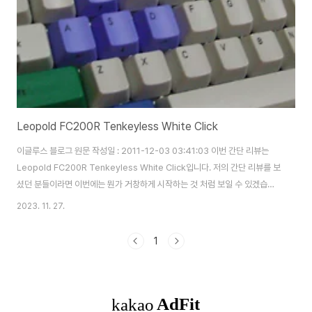
Leopold FC200R Tenkeyless White Click
이글루스 블로그 원문 작성일 : 2011-12-03 03:41:03 이번 간단 리뷰는
Leopold FC200R Tenkeyless White Click입니다. 저의 간단 리뷰를 보
셨던 분들이라면 이번에는 뭔가 거창하게 시작하는 것 처럼 보일 수 있겠습니
다만 사실 내용은 별 것 없습니다. Cherry G80-3000LSMEU → Dolch
2023. 11. 27.
Keyboard → Xenics Scorpius M-10 으로 이어지면서 느낀것은 '청축은
보강판이 있는 녀석이 나에게 맞는 것 같다' 라는 잠정적(?) 결론에 이르렀고,
1
다른 키보드들을 접해보기위해 어쩌다 보니 청축 키보드는 다 방출되어 제 손
에는 하나도 없는 상태가 되었습니다. 그래서 영입하게 된 녀석이 바로 이
FC200R 이었습니다. 청축 키보드는 참 오묘한 것..