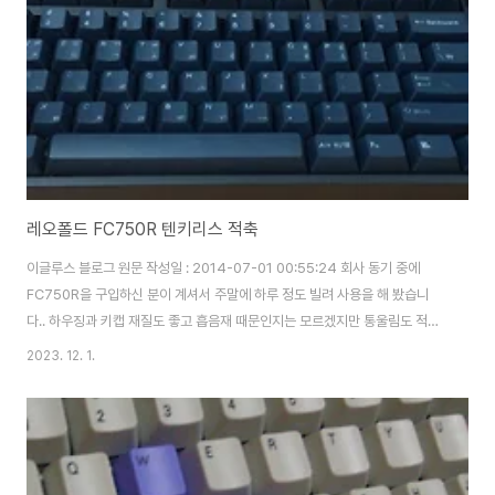
캡 두께도 750보다는 얇은 편이구요, 그에 따라 약간의 차이이긴하지만 조..
레오폴드 FC750R 텐키리스 적축
이글루스 블로그 원문 작성일 : 2014-07-01 00:55:24 회사 동기 중에
FC750R을 구입하신 분이 계셔서 주말에 하루 정도 빌려 사용을 해 봤습니
다.. 하우징과 키캡 재질도 좋고 흡음재 때문인지는 모르겠지만 통울림도 적고
상당히 정갈했습니다. 스테빌라이저 들어간 키들도 크게 이질감 없어보였구
2023. 12. 1.
요.. 스위치는 전체적으로 서걱이는 느낌이었지만 이건 각자 호불호가 있으니
패스.. 기성품이 이 정도 기본기를 갖추었다는 것에 정말 놀랐습니다. 입문용으
로는 정말 짱인듯 싶습니다..