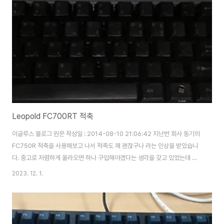
Leopold FC700RT 적축
이글루스 블로그 원문 작성일 : 2014-08-10 21:06:42 지난번 회사 동기의
FC750R 적축을 사용해보고 나서 적축도 꽤 괜찮구나 라는 인상을 받았습니
다. 중고로 저렴하게 올라오면 하나 구입해야겠다는 생각을 갖고 있었는데 마
침 좋은 물건이 올라와서 덥썩 질렀습니다. 이 녀석은 750의 이전 버전이라고
2023. 12. 1.
할 수 있는 700R 적축 입니다. 출시 된지는 벌써 2년이 넘은 모델이네요. 이로
써 레오폴드의 텐키리스 시리즈는 다 한번씩 접하게 되었습니다. (200R 청축,
700R 적축, 750R 적축) 750R과 간단히 비교를 하자면 키캡 : 손가락이 닿
는 부분의 형태가 750에 비해 플랫하여 손을 감싸쥔다는 느낌이 덜합니다. 키