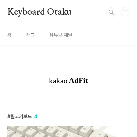
본문 바로가기
Keyboard Otaku
홈
태그
유튜브 채널
필코키보드
4