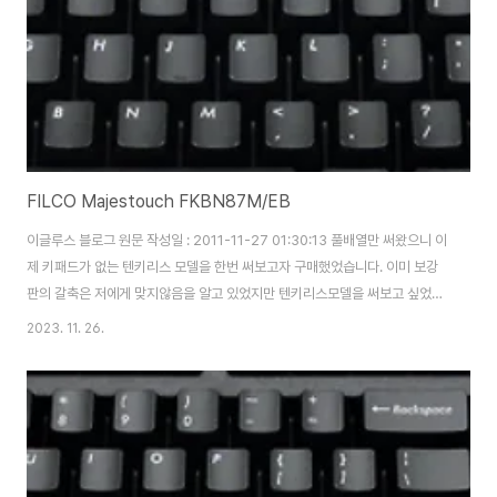
FILCO Majestouch FKBN87M/EB
이글루스 블로그 원문 작성일 : 2011-11-27 01:30:13 풀배열만 써왔으니 이
제 키패드가 없는 텐키리스 모델을 한번 써보고자 구매했었습니다. 이미 보강
판의 갈축은 저에게 맞지않음을 알고 있었지만 텐키리스모델을 써보고 싶었고
혹시나 ABS재질의 높은 키캡때문은 아닐까 하고 체리 이색사출키캡을 끼워서
2023. 11. 26.
한번 사용해봤었지만 역시나 키캡보다는 보강판이 스위치와 기판을 잡아주는
단단한 때문에 손에 맞지않았습니다. 텐키리스 모델을 쓰면서 느낀것은 마우스
를 쓰기 위해 팔을 크게 벌리지 않아도 되고 자세가 편해져서 좋았습니다. 이 때
이후로 텐키리스 키보드를 선호하게 되었습니다.