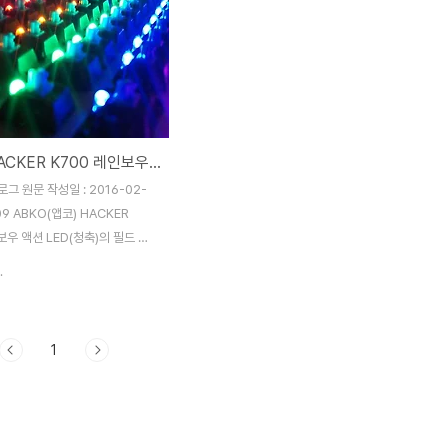
ABKO HACKER K700 레인보우 액션 LED 더블 키캡
그 원문 작성일 : 2016-02-
:09 ABKO(앱코) HACKER
보우 액션 LED(청축)의 필드 테
니다. 체리 기계식 스위치의 특
.
 따라 카일, 오테뮤, 게이트론
 스위치를 사용한 키보드들이 너
쏟아져 나오고 있는 시점에서
1
 특징과 경쟁력, 장점과 단점은 무
살펴 보도록 하겠습니다. 1. 패키
 박스 입니다. 박스에 제품명을 쉽
 있도록 큰 글씨로 인쇄가 되어