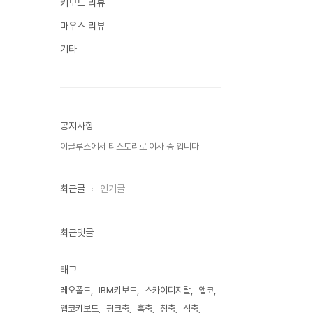
키보드 리뷰
마우스 리뷰
기타
공지사항
이글루스에서 티스토리로 이사 중 입니다
최근글
인기글
최근댓글
태그
레오폴드
IBM키보드
스카이디지탈
앱코
앱코키보드
핑크축
흑축
청축
적축