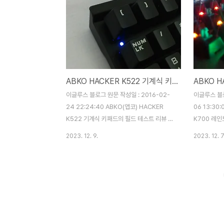
ABKO HACKER K522 기계식 키패드 블랙 (갈축)
이글루스 블로그 원문 작성일 : 2016-02-
이글루스 블로
24 22:24:40 ABKO(앱코) HACKER
06 13:30
K522 기계식 키패드의 필드 테스트 리뷰 입
K700 레인
니다. 본 제품은 어떠한 장점과 단점을 가지
스트 리뷰 입
2023. 12. 9.
2023. 12. 7
고 있는지 한번 살펴보도록 하겠습니다. 텐키
허가 만료됨에
리스 키보드를 사용하고 계시는 분들이라면
등의 다양한
한번쯤은 키패드에 대해 고려를 해보신 적이
무나 많이 
있을 실 것이라 생각 됩니다. 저 같은 경우 평
K700 만의
상 시 텐키 부분을 거의 사용하지 않아 공간
엇인지 한번 
활용이 좋은 텐키리스 키보드를 집에서 주로
징 K700의
사용하고 있는데, 가끔 텐키 부분이 필요할
게 알아볼 수