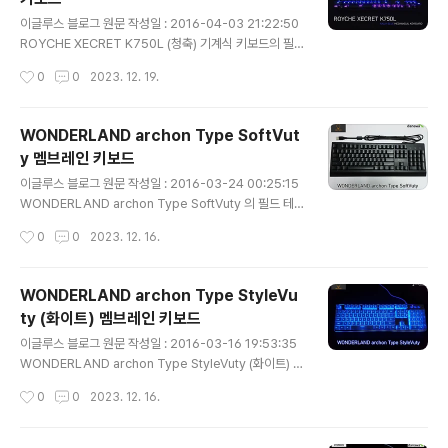
에는 키보드의 형상이 프린트 되어 있습니다. 우측에는 TI
글 내용
TAN SE 제품명과 제품에 대한 간락한 설명 및 특징이 기
이글루스 블로그 원문 작성일 : 2016-04-03 21:22:50
재 되어 있습니다. 박스 측면의 모습으로 봉인용 스티커와
ROYCHE XECRET K750L (청축) 기계식 키보드의 필
제품의 색상이 기재되어 있습니다. 중앙에 위치한 'LEGEN
드 테스트 리뷰 입니다. 다양한 회사에서 비슷한 종류의 제
작성시간
0
0
2023. 12. 19.
DARY WEAPON SEALED IN BOX' 라는 ..
품들이 쏟아져 나오는 시점에서 K750L은 어떠한 장점과
단점을 가지고 있는지 한번 살펴보도록 하겠습니다. 1. 패
키지 구성 전면 박스의 모습 입니다. 좌측 상단에는 ROYC
WONDERLAND archon Type SoftVut
HE의 로고와 제품명 K750L이 있고, 우측에는 XECRET
y 멤브레인 키보드
브랜드명이 보입니다. 중앙에는 로봇 그림과 키보드의 일
글 내용
부분이 흐릿하게 프린트 되어 있습니다. 기계식 키보드라
이글루스 블로그 원문 작성일 : 2016-03-24 00:25:15
서 메카닉(?) 로봇의 이미지를 사용했는지는 잘 모르겠지
WONDERLAND archon Type SoftVuty 의 필드 테
만 차라리 키보드 전체 이미지를 또렷하게 넣었으면 어땠
스트 리뷰 입니다. 체리 프로파일의 낮은 키캡을 사용한 멤
작성시간
0
0
2023. 12. 16.
을까 하는 생각이 들었습니다. 또 하나 아쉬운 점으로는 제
브레인 키보드로 어떠한 장점과 단점이 있는지 한번 살펴
품명 K750L..
보도록 하겠습니다. 1. 패키지 구성 전면 박스의 모습 입니
다. archon의 로고인 전구 모양 그림과 아래에는 제품명
WONDERLAND archon Type StyleVu
인 Type SoftVuty 글자가 프린트 되어 있습니다. 후면 역
ty (화이트) 멤브레인 키보드
시 전면과 마찬가지의 모습을 보이며, 우측 하단에는 arch
글 내용
on 홈페이지 주소와 고객센터 전화번호가 기재 되어 있습
이글루스 블로그 원문 작성일 : 2016-03-16 19:53:35
니다. 박스의 측면으로 제품명이 프린트 되어 있습니다. Ty
WONDERLAND archon Type StyleVuty (화이트) 의
pe SoftVuty 제품은 블랙 색상 한 종류로만 출시가 되었
필드테스트 리뷰 입니다. 알루미늄 상판의 비키 타입 멤브
작성시간
0
0
2023. 12. 16.
습니다. 박스를 개봉한 모습 입니다. 키보드..
레인 키보드로, 이미 시중에 비슷한 제품들이 포화 상태를
이루고 있지만 후발주자로서 어떠한 면모와 장, 단점을 가
지고 있는지 한번 살펴 보도록 하겠습니다. 1. 패키지 구성