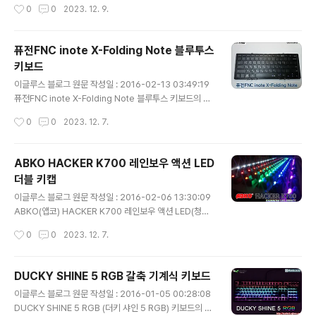
작성시간
0
0
2023. 12. 9.
습니다. 전면 박스의 ..
한 장점과 단점이 있는지 한번 살펴 보도록 하겠습니다. 전
면 박스의 모습 입니다. 좌측 상단에 제품명이 프린트 되어
있습니다. 박스의 뒷면 입니다. 전면과 마찬가지로 키보드
퓨전FNC inote X-Folding Note 블루투스
의 전체 형상을 보여주는 사진이 있고, 제품의 특징이 기재
키보드
되어 있습니다. 박스를 개봉한 모습 입니다. 기본적으로 키
글 내용
스킨을 제공 하고 있습니다. 키스킨을 벗겨 낸 모습 입니다.
이글루스 블로그 원문 작성일 : 2016-02-13 03:49:19
특이점으로는 스페이스바 밑 부분에 엄지손가락이 자연스
퓨전FNC inote X-Folding Note 블루투스 키보드의 필
럽게 위치할 수 있도록 디자인이 되어 있습니다. 근데 저는
드 테스트 리뷰 입니다. 스마트 디바이스의 확산으로 블루
작성시간
0
0
2023. 12. 7.
팜레스트를 사용하면서 엄지 손가락을 항상 스페이스바 쪽
투스 키보드에 대해 한번쯤은 고려를 해보신 분들이 많이
에 올려놓아서 크..
계실 것이라 생각 됩니다. 과연 본 제품은 어떠한 장점과 단
점을 가지고 있는지 한번 살펴 보도록 하겠습니다. 전면 박
ABKO HACKER K700 레인보우 액션 LED
스의 모습입니다. 키보드의 모습이 절반 정도 드러나는 박
더블 키캡
스 디자인을 하고 있습니다. 박스가 낡아보이는 것은 제 잘
글 내용
못이 아니라 원래 저런 상태로 배송이 되었습니다. 기분이
이글루스 블로그 원문 작성일 : 2016-02-06 13:30:09
썩 좋지는 않지만 일단 넘어갑니다. 앞 모습을 천천히 살펴
ABKO(앱코) HACKER K700 레인보우 액션 LED(청축)
보던 중, 순간 제 눈을 의심하게 한 것이 있었으니.. 바로 제
의 필드 테스트 리뷰 입니다. 체리 기계식 스위치의 특허가
작성시간
0
0
2023. 12. 7.
품명이었습니다. 'X-Folding' 이 아니라 'X-Fo..
만료됨에 따라 카일, 오테뮤, 게이트론 등의 다양한 스위치
를 사용한 키보드들이 너무나 많이 쏟아져 나오고 있는 시
점에서 K700 만의 특징과 경쟁력, 장점과 단점은 무엇인
DUCKY SHINE 5 RGB 갈축 기계식 키보드
지 한번 살펴 보도록 하겠습니다. 1. 패키징 K700의 박스
글 내용
이글루스 블로그 원문 작성일 : 2016-01-05 00:28:08
입니다. 박스에 제품명을 쉽게 알아볼 수 있도록 큰 글씨로
DUCKY SHINE 5 RGB (더키 샤인 5 RGB) 키보드의 필
인쇄가 되어 있습니다. 무지 박스로 원가 절감에 노력 한 것