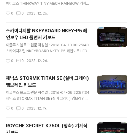
웨이코스 THINKWAY TINY MECH RAINBOW 기계식
키보드의 필드 테스트 리뷰 입니다. 일반적으로 104키의
작성시간
0
0
2023. 12. 26.
풀배열 키보드가 주류를 이루고 있는 상황에서 흔히 접할
수 없는 66key의 미니 배열로 출시 된 제품으로 어떠한
장점과 단점이 있는지 한번 알아보는 시간을 갖도록 하겠
스카이디지탈 NKEYBOARD NKEY-P5 레
습니다. 1. 패키지 구성 TINY MECH RAINBOW의 전면
인보우 LED 플런저 키보드
박스 모습입니다. 키보드의 형상과 제품명이 기재되어 있
글 내용
습니다. 참고로 박스가 많이 구겨진 것을 볼 수 있는데요,
이글루스 블로그 원문 작성일 : 2016-04-13 00:25:48
지금까지 필드 테스트 리뷰를 하면서 받아 본 포장 중에 가
스카이디지탈 NKEYBOARD NKEY-P5 레인보우 LED
장 최악으로 배송이 되었습니다. 담당자에게 관련 내용을
플런저 키보드의 필드 테스트 리뷰 입니다. 다이아몬드 링
작성시간
0
0
2023. 12. 26.
전달하였으니 다음부터는 개선이 되었으면 좋겠습니다. 박
구조의 플런저 스위치를 장착한 키보드로 상당히 관심이
스 측면의..
있었던 제품인데 마침 이렇게 좋은 기회가 되어 리뷰를 하
게 되었습니다. 개인적으로는 요즘 기계식, 멤브레인 등 작
제닉스 STORMX TITAN SE (실버 그레이)
동기를 막론하고 비슷한 형태와 기능의 제품들이 천편일률
멤브레인 키보드
적으로 출시되고 있는데, 무언가 특징을 갖고 출시하는 신
글 내용
제품에는 좀 더 눈길이 가는 편입니다. 스카이디지탈 NKE
이글루스 블로그 원문 작성일 : 2016-04-05 22:57:34
YBOARD NKEY-P5 레인보우 LED 플런저 키보드는 (이
제닉스 STORMX TITAN SE (실버 그레이) 멤브레인 키
하 NKEY-P5) 어떠한 장점과 단점을 가지고 있는지 한번
보드의 필드 테스트 리뷰 입니다. 메탈 상판 비키 타입 멤브
작성시간
0
0
2023. 12. 19.
알아보는 시간을 갖도록 하겠습니다. 1. 패키지 구성 NKEY
레인 키보드의 원조격인 전작 TITAN 에 비해서 얼마나 더
-P5의 ..
개선이 되었는지, 그리고 장점과 단점은 어떠한지 알아보
는 시간을 갖도록 하겠습니다. 1. 패키지 구성 전면 박스의
ROYCHE XECRET K750L (청축) 기계식
모습 입니다. 좌측 상단에는 XENICS의 로고가 있고, 중앙
키보드