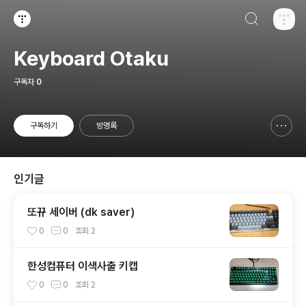
검색하기
티스토리
Keyboard Otaku
구독자
0
구독하기
방명록
신고하기 레이어
열기
인기글
또뀨 세이버 (dk saver)
0
0
조회
2
한성컴퓨터 이색사출 키캡
0
0
조회
2