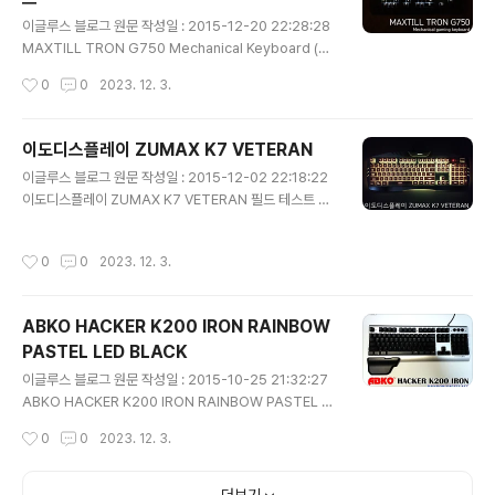
포털 사이트에 '효도용 키보드' 로 검색하면 딱 2가지 제품
글 내용
이 나옵니다. 스카이디지탈 큰글씨 한글키보드 COSY 큰
이글루스 블로그 원문 작성일 : 2015-12-20 22:28:28
자판 키보드 배송비를 포함한 가격은 스카이디지탈이 만원
MAXTILL TRON G750 Mechanical Keyboard (청
정도, COSY는 2만원 정도로 약 만원의 가격 차이가 납니
축) 필드 테스트 리뷰 입니다. 카일 청축과 방수 실리콘 패
작성시간
0
0
2023. 12. 3.
다. 오늘의 주인..
드를 사용한 키보드로 어떠한 장,단점이 있는지 살펴 보도
록 하겠습니다. 전면의 박스 디자인 입니다. 처음 제품을 수
령하고 나서 가장 놀란 것은 거대한 박스의 크기 였습니다.
이도디스플레이 ZUMAX K7 VETERAN
세로의 길이도 길고, 키보드 두개까지 넣을 수 있을 것 같은
글 내용
이글루스 블로그 원문 작성일 : 2015-12-02 22:18:22
높이였습니다. 후면의 박스 디자인 입니다. 제품의 특징인
이도디스플레이 ZUMAX K7 VETERAN 필드 테스트 리
카일 스위치, LED 백라이트 모드, 방수 실리콘 패드, 금도
뷰 입니다. 저 또한 마찬가지였지만 회사 이름이 생소하신
금 커넥터에 대한 설명과 LED 모드 사용 시 조합하여야 하
분들이 계시리라 봅니다. 이도디스플레이는 2015년 12월
는 키에 대한 설명이 프린트 되어 있습니다. 현재 본 제품은
작성시간
0
0
2023. 12. 3.
현재, 아래와 같이 총 7개의 키보드 라인업을 가지고 있습
생산과정의 불량이 발생하여 판매 된 제품이..
니다. 그 중 이번 리뷰에서 살펴볼 키보드는 알루미늄 상판
의 고급형 멤브레인 키보드인 ZUMAX K7 VETERAN 입
ABKO HACKER K200 IRON RAINBOW
니다. 키보드에 관심이 많은 분들이라면 잘 아시겠지만, 최
PASTEL LED BLACK
근 메탈 플레이트 & 비키 타입 & 이중 사출 키캡 & 멤브레
글 내용
인의 키보드들이 천편일률적으로 출시되어 있습니다. 과연
이글루스 블로그 원문 작성일 : 2015-10-25 21:32:27
ZUMAX K7 VETERAN이 후발 주자로서 어떠한 면모를
ABKO HACKER K200 IRON RAINBOW PASTEL L
가지고 있는지 살펴 보도록 하겠습니다. 전면의 박스 디자
ED의 필드 테스트 리뷰 입니다. (이름이 참 길죠? ^^;) 이미
작성시간
0
0
2023. 12. 3.
인 ..
X 사, M 사, H 사의 비슷한 동급 제품들이 출시 된 상태에
서 K200 IRON 만의 특징과 경쟁력은 무엇인지 살펴보도
록 하겠습니다. 전면의 박스 디자인 입니다. 무지 박스에 프