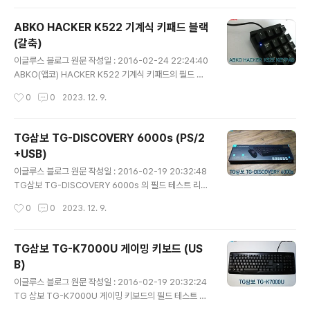
을 가지고 있는지 한번 살펴 보도록 하겠습니다. 1. 패키지
구성 박스의 전면 모습 으로 제품명과 제품의 형상을 확인
ABKO HACKER K522 기계식 키패드 블랙
할 수 있습니다. 우측 하단에는 이 키보드의 특징이 프린트
(갈축)
되어 있습니다. 실리콘 키스킨을 기본으로 제공 하고 있습
글 내용
니다. 박스의 뒷면 모습 입니다. 전면과 마찬가지로 제품의
이글루스 블로그 원문 작성일 : 2016-02-24 22:24:40
형상과 특징이 기재되어 있습니다. 전면에 표기 된 특징에
ABKO(앱코) HACKER K522 기계식 키패드의 필드 테
대해 좀 더 자세한 설명을 하고 있습니다. 박스를 개봉한 모
스트 리뷰 입니다. 본 제품은 어떠한 장점과 단점을 가지고
작성시간
0
0
2023. 12. 9.
습 입니다. 비닐 포장이 되어 있으며 충격 보호를 위한 완충
있는지 한번 살펴보도록 하겠습니다. 텐키리스 키보드를
재 등..
사용하고 계시는 분들이라면 한번쯤은 키패드에 대해 고려
를 해보신 적이 있을 실 것이라 생각 됩니다. 저 같은 경우
TG삼보 TG-DISCOVERY 6000s (PS/2
평상 시 텐키 부분을 거의 사용하지 않아 공간 활용이 좋은
+USB)
텐키리스 키보드를 집에서 주로 사용하고 있는데, 가끔 텐
글 내용
키 부분이 필요할 때가 있습니다. 그렇다고 가끔 쓰는 것 때
이글루스 블로그 원문 작성일 : 2016-02-19 20:32:48
문에 풀배열의 키보드를 놓고 싶지는 않고.. 이럴 때 본 제
TG삼보 TG-DISCOVERY 6000s 의 필드 테스트 리뷰
품과 같은 키패드가 고민을 해결 해 줄 수 있을 것입니다.
입니다. 키보드와 마우스가 함께 구성 된 제품으로 어떠한
작성시간
0
0
2023. 12. 9.
기계식 키패드의 경우 국내에서 쉽게 구입 할 수 있었던 제
장점과 단점이 있는 지 한번 살펴 보도록 하겠습니다. TG-
품은 L..
DISCOVERY 6000s 제품은 두가지 모델이 존재 합니다.
PS/2+USB 와 USB+USB 모델이 있는데, 제가 수령 한
TG삼보 TG-K7000U 게이밍 키보드 (US
제품은 PS/2+USB 모델 입니다. 쉽게 말해 키보드는 PS/
B)
2 또는 USB 타입이 존재하고 마우스는 동일하게 USB 타
글 내용
입만 있습니다. 각각의 모델명은 아래와 같습니다. 키보드 :
이글루스 블로그 원문 작성일 : 2016-02-19 20:32:24
TG-K6000P 마우스 : TG-M6000U 맨 끝에 붙은 알파
TG 삼보 TG-K7000U 게이밍 키보드의 필드 테스트 리
벳이 P 이면 PS/2 방식이고, U 면 USB 방식임을 알 수 있
뷰 입니다. 게이밍 키보드를 표방하고 있는 제품으로 어떠