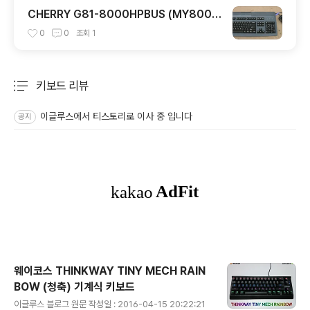
CHERRY G81-8000HPBUS (MY800
0)
0
0
조회
1
키보드 리뷰
분류 전체보기
주요 글 목록
이글루스에서 티스토리로 이사 중 입니다
공지
웨이코스 THINKWAY TINY MECH RAIN
BOW (청축) 기계식 키보드
글 내용
이글루스 블로그 원문 작성일 : 2016-04-15 20:22:21