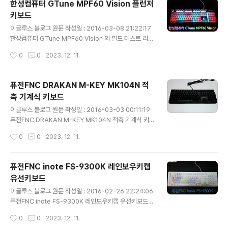
한성컴퓨터 GTune MPF60 Vision 플런저
전면 박스의 모습입니다. archon의 로고인 전구 모양 그
키보드
림과 아래에는 제품명인 Type StyleVuty 글자가 프린트
글 내용
되어 있습니다. 후면 역시 전면과 마찬가지의 모습을 보이
이글루스 블로그 원문 작성일 : 2016-03-08 21:22:17
며, 우측 하단에는 archon 홈페이지 주소와 고객센터 전
한성컴퓨터 GTune MPF60 Vision 의 필드 테스트 리뷰
화번호가 기재 되어 있습니다. 박스의 측면으로 제품명이
입니다. 플런저 타입의 키보드로 어떠한 장점과 단점을 가
작성시간
0
0
2023. 12. 11.
프린트 되어 있으며 좌측에 키보드의 색상이 표기 ..
지고 있는지 한 번 살펴 보도록 하겠습니다, 1. 패키지 구성
제품의 전면 박스 입니다, 좌측 하단에 제품명이 프린트되
어 있으며 옆에는 제품의 형상을 나타내어 풀배열 키보드
퓨전FNC DRAKAN M-KEY MK104N 적
임을 알 수 있게 하였습니다. 박스의 뒷 부분으로 한성컴퓨
축 기계식 키보드
터의 고객 지원 센터의 주소가 기재되어 있습니다. 생각보
글 내용
다 여백이 많아서 놀랐습니다. 박스의 측면에는 제품의 색
이글루스 블로그 원문 작성일 : 2016-03-03 00:11:19
상이 표기 되어있으며, 제가 수령한 제품은 화이트 제품 입
퓨전FNC DRAKAN M-KEY MK104N 적축 기계식 키보
니다. 박스를 개봉한 모습 입니다. 좌우로 두툼한 스펀지가
드의 필드 테스트 리뷰 입니다. CONTENT 스위치를 사용
작성시간
0
0
2023. 12. 11.
제품을 보호 하고 있는 것을 볼 수 있습니다. 키보드와 케이
한 기계식 키보드로 어떠한 장점과 단점을 가지고 있는지
블 역시..
한번 살펴 보도록 하겠습니다. 체리 스위치의 특허가 만료
됨에 따라 KAILH, OUTEMU 등의 스위치를 사용한 기계
퓨전FNC inote FS-9300K 레인보우키캡
식 키보드들이 하루가 멀다하고 다양한 회사에서 출시가
유선키보드
되고 있는데요, 어떻게 보면 기계식 스위치의 춘추 전국 시
글 내용
대라고 느껴지는 요즘 입니다. DRAKAN M-KEY MK10
이글루스 블로그 원문 작성일 : 2016-02-26 22:24:06
4N (이하 MK104N)은 CONTENT 스위치를 사용하였는
퓨전FNC inote FS-9300K 레인보우키캡 유선키보드의
데, 처음 보는 새로운 스위치라서 기대가 됩니다. 그럼 박스
필드테스트 리뷰 입니다. 문자열 부분을 파스텔 톤 색상으
작성시간
0
0
2023. 12. 11.
부터 살펴 보도록 하겠습니다. 1. 패키지 구성 전면 박..
로 이쁘게 꾸며놓은 이 키보드는 과연 어떠한 장점과 단점