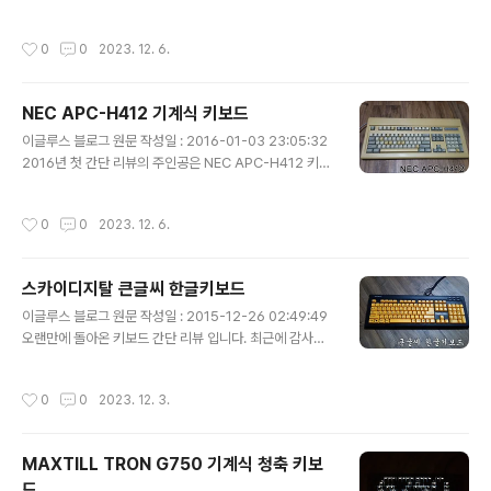
드 테스트 리뷰 입니다. 제품명에서도 볼 수 있듯 더키 샤인
은 칭찬 하고 싶습니다. 박스의 뒷면 입니다. 제품의 형상과
시리즈의 다섯번째 모델로 어떠한 장,단점이 있는지 살펴
특징, 기능 등이 인쇄되어 있습니다. '책임 A/S 2년' 이라
작성시간
0
0
2023. 12. 6.
보도록 하겠습니다. 1. 외관 박스의 전면 모습 입니다. 중앙
는 문구가 눈에 띕니다. 박스를 열면 좌우로 두..
에는 DUCKY SHINE 5 제품명이 프린트 되어 있고, 우측
하단에는 CHERRY RGB 프린트로 체리 RGB 스위치를
NEC APC-H412 기계식 키보드
사용한 키보드임을 나타내고 있습니다. 아이오매니아의 스
글 내용
티커 씰이 붙어 있습니다. 아이오매니아는 더키 채널 한국
이글루스 블로그 원문 작성일 : 2016-01-03 23:05:32
공식 수입사 라고 합니다. (http://duckykorea.co.kr/w
2016년 첫 간단 리뷰의 주인공은 NEC APC-H412 키보
p/) 박스의 뒷면 입니다. 간단한 스펙과 특징이 기재되어
드 입니다. 이 녀석은 사실 손에 들어온 지는 꽤 되었는데
있습니다. 측면에는 스위치 종류를..
지금에서야 리뷰를 남기게 되네요. 세월의 흐름으로 인해
작성시간
0
0
2023. 12. 6.
하우징 태닝이 많이 진행 된 상태 입니다. 또한 몇몇 키캡은
누렇게 익었습니다. 배열은 윈키리스 101키 배열로 Ctrl과
Alt 사이에 빈 공간 없는 대신 엄청나게 긴 스페이스바를
스카이디지탈 큰글씨 한글키보드
볼 수 있습니다. 상판 하우징의 모습은 체리의 1000 시리
글 내용
즈와 유사한 느낌이 듭니다. NEC의 하늘색 기계식 스위치
이글루스 블로그 원문 작성일 : 2015-12-26 02:49:49
의 모습을 볼 수 있습니다. 기계식 스위치라고 하면 흔히 체
오랜만에 돌아온 키보드 간단 리뷰 입니다. 최근에 감사하
리나 알프스를 떠올리게 되는데, (그나마 세번째를 꼽자면
게도 키보드 필드 테스터에 몇 차례 선정이 되어 포스팅을
NMB 정도?) NEC 스위치는 저도 이 키보드를 통..
했었습니다. 항상 간단 리뷰만 쓰다가 테스터의 의무를 갖
작성시간
0
0
2023. 12. 3.
고 나름 열심히 노력은 하였는데 어떻게 잘 전달이 되었는
지 모르겠습니다. ^^; 이번 키보드 간단 리뷰에서 살펴볼 녀
석은 '스카이디지탈 큰글씨 한글키보드' 입니다. 어머니께
MAXTILL TRON G750 기계식 청축 키보
서 큰 한글 각인의 키보드를 원하셔서 직접 구입했습니다.
드