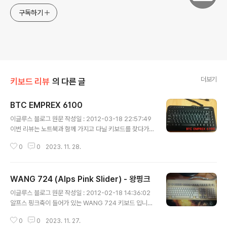
구독하기
더보기
키보드 리뷰
의 다른 글
BTC EMPREX 6100
글 내용
이글루스 블로그 원문 작성일 : 2012-03-18 22:57:49
이번 리뷰는 노트북과 함께 가지고 다닐 키보드를 찾다가
구입하게 된 BTC EMPREX 6100 입니다. 키감과 배열을
0
0
2023. 11. 28.
생각하면 텐키리스 사이즈의 MX 기계식 스위치의 키보드
를 쓰고 싶었으나 노트북도 한 무게하는데 거기에 키보드
까지 들고다니기가 힘들 것 같아서 몇일 쓰다가(책상이 높
WANG 724 (Alps Pink Slider) - 왕핑크
아서 기본적으로 자세가 높은 MX 스위치 키보드는 힘들었
글 내용
습니다. & POKER X 와 같은 미니 사이즈도 고려해봤었지
이글루스 블로그 원문 작성일 : 2012-02-18 14:36:02
만 방향키를 자주쓰는 작업이라 배열에서 탈락.) ML 기계
알프스 핑크축이 들어가 있는 WANG 724 키보드 입니
식 스위치의 ML4100SPAUS로 갈아탔었습니다. 한 달여
다. 흔히 '왕핑크' 라고 불리우는 녀석이죠. 위 사진에는 뭔
정도 쓰면서 적응 될때까지 기다렸는데 너무나 작은 백스
0
0
2023. 11. 27.
가 잘못된 것이 있습니다. 재미삼아 한번 찾아보세요. 넌클