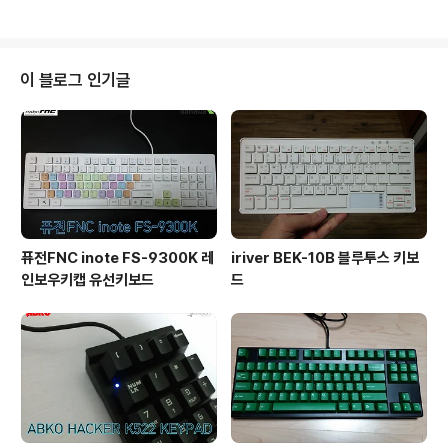
페이스와 엔터, 그리고 우 쉬프트가 불편했습니다. 결국 M
릭 타입의 핑크 슬라이더 입니다. 핑크 축은 애플스탠 이후
L4100도 포기..
로 두번째 인데 키캡의 영향인지, 보강판의 영향인지 아님
스위치의 상태 때문인지 스탠과 비교해서 좀 더 구분감이
있으며 무거운 느낌입니다. Num Lock, Caps Lock, Sc
이 블로그 인기글
roll Lock은 LED가 달린 리니어 노란색 슬라이더가 사용
되었습니다. 불빛은 3 개의 키가 동일하게 오렌지 색의 불
빛이 들어옵니다. 키보드 곳곳에 일반 키보드에서는 보기
힘든 특수 키들이 자리 잡고 있습니다. 윈도우 환경에서
특..
퓨전FNC inote FS-9300K 레
iriver BEK-10B 블루투스 키보
인보우키캡 유선키보드
드