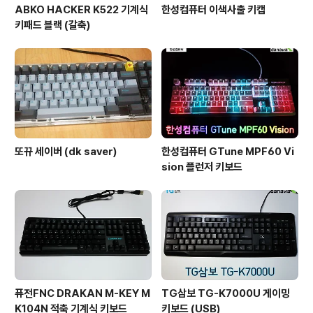
ABKO HACKER K522 기계식
한성컴퓨터 이색사출 키캡
키패드 블랙 (갈축)
또뀨 세이버 (dk saver)
한성컴퓨터 GTune MPF60 Vi
sion 플런저 키보드
퓨전FNC DRAKAN M-KEY M
TG삼보 TG-K7000U 게이밍
K104N 적축 기계식 키보드
키보드 (USB)