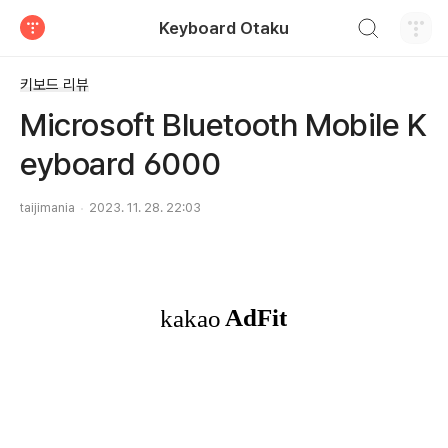
검색하기
Keyboard Otaku
티스토리
키보드 리뷰
Microsoft Bluetooth Mobile K
eyboard 6000
taijimania
2023. 11. 28. 22:03