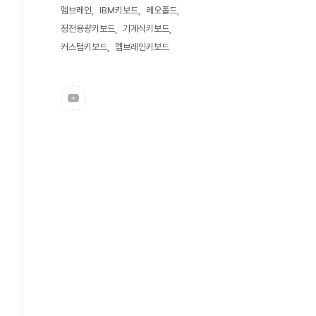
멤브레인
IBM키보드
레오폴드
정전용량키보드
기계식키보드
커스텀키보드
멤브레인키보드