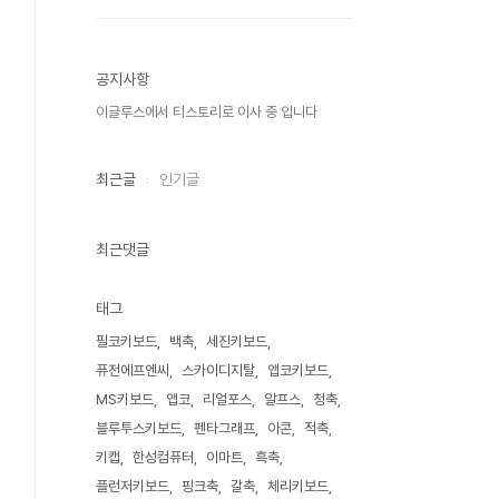
공지사항
이글루스에서 티스토리로 이사 중 입니다
최근글
인기글
최근댓글
태그
필코키보드
백축
세진키보드
퓨전에프엔씨
스카이디지탈
앱코키보드
MS키보드
앱코
리얼포스
알프스
청축
블루투스키보드
펜타그래프
아콘
적축
키캡
한성컴퓨터
이마트
흑축
플런저키보드
핑크축
갈축
체리키보드