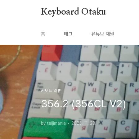
본문 바로가기
Keyboard Otaku
홈
태그
유튜브 채널
키보드 리뷰
356.2 (356CL V2)
by taijimania
2023. 11. 28.