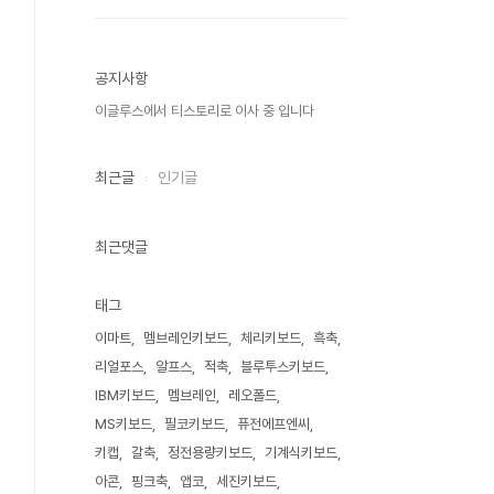
공지사항
이글루스에서 티스토리로 이사 중 입니다
최근글
인기글
최근댓글
태그
이마트
멤브레인키보드
체리키보드
흑축
리얼포스
알프스
적축
블루투스키보드
IBM키보드
멤브레인
레오폴드
MS키보드
필코키보드
퓨전에프엔씨
키캡
갈축
정전용량키보드
기계식키보드
아콘
핑크축
앱코
세진키보드