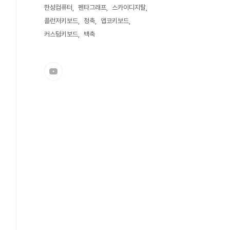
한성컴퓨터
펜타그래프
스카이디지탈
플런저키보드
청축
앱코키보드
커스텀키보드
백축