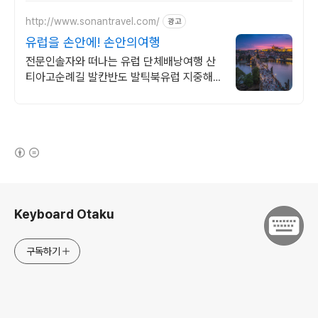
http://www.sonantravel.com/
광고
유럽을 손안에! 손안의여행
전문인솔자와 떠나는 유럽 단체배낭여행 산
티아고순례길 발칸반도 발틱북유럽 지중해
여행 유럽을 손안에! 발칸반도 북유럽 지중해
남부유럽 동유럽 세미팩제공
(새창열림)
로그 정보
Keyboard Otaku
구독하기