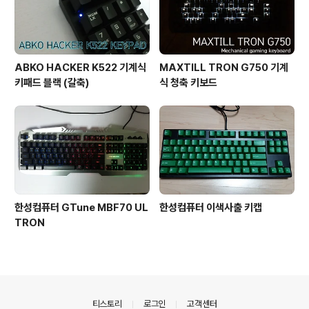
ABKO HACKER K522 기계식
MAXTILL TRON G750 기계
키패드 블랙 (갈축)
식 청축 키보드
한성컴퓨터 GTune MBF70 UL
한성컴퓨터 이색사출 키캡
TRON
의안내
티스토리
로그인
고객센터