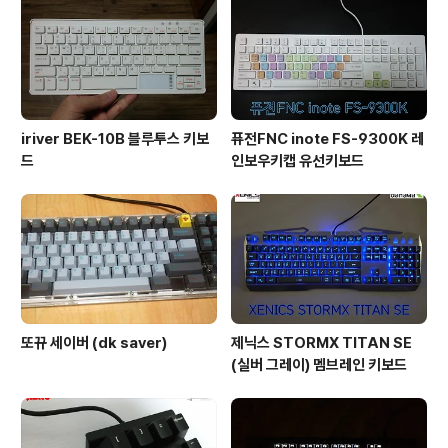
iriver BEK-10B 블루투스 키보
퓨전FNC inote FS-9300K 레
드
인보우키캡 유선키보드
또뀨 세이버 (dk saver)
제닉스 STORMX TITAN SE
(실버 그레이) 멤브레인 키보드