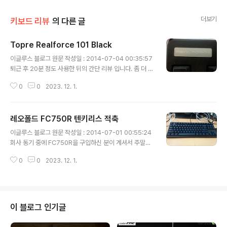
더보기
키보드 리뷰
의 다른 글
Topre Realforce 101 Black
글 내용
이글루스 블로그 원문 작성일 : 2014-07-04 00:35:57
퇴근 후 20분 정도 사용한 뒤의 간단 리뷰 입니다. 좀 더 자
세한 리뷰는 나중에.. 키덕질 4년간 왠만큼 이름 있는 기성
0
0
2023. 12. 1.
품 키보드들은 다 만져봤다고 생각했는데 이상하게 리얼포
스와는 인연이 없었습니다. 우연한 기회에 직거래로 업어
온 리얼포스 101 블랙 입니다. 연식은 오래 됬지만 왜 리얼
레오폴드 FC750R 텐키리스 적축
포스가 유명한지 느낄 수 있는 키감입니다. 회사에서 순정
글 내용
흑축 (그래도 자연 윤활이 잘 된 녀석이라 그나마 좀 괜찮았
이글루스 블로그 원문 작성일 : 2014-07-01 00:55:24
습니다..) 을 사용 중에 최근들어 조금씩 고통 받고 있었는
회사 동기 중에 FC750R을 구입하신 분이 계셔서 주말에
데 이제 이 녀석으로 열심히 일해야겠습니다..
하루 정도 빌려 사용을 해 봤습니다.. 하우징과 키캡 재질도
0
0
2023. 12. 1.
좋고 흡음재 때문인지는 모르겠지만 통울림도 적고 상당히
정갈했습니다. 스테빌라이저 들어간 키들도 크게 이질감
없어보였구요.. 스위치는 전체적으로 서걱이는 느낌이었지
만 이건 각자 호불호가 있으니 패스.. 기성품이 이 정도 기
본기를 갖추었다는 것에 정말 놀랐습니다. 입문용으로는
이 블로그 인기글
정말 짱인듯 싶습니다..