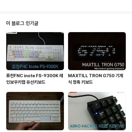
고 좋았었네요.
습 입니다. A/S 2년 이라는 스티커가 눈에 띕니다. 상자 뒷
면의 모습 입니다. 각종 키에 대한 설명이 되어 있습니다.
상자를 개봉 한 모습입니다. USB 방식이며, 스페이스바가
상당히 좁은 것을 확인 할 수 있습니다. 타이핑에는 무리 없
이 블로그 인기글
는 크기 입니다. 좌측 컨트롤 1.5x 좌측 윈도우 1.25x 좌측
알트 1.25x 좌측 한자 1x 스페이스바 3.75x 우측 한/영 1
x 우측 알트 1.25x 우측 윈도우 1.25x 우측 컨텍스트 1.2
5x 우측 컨..
퓨전FNC inote FS-9300K 레
MAXTILL TRON G750 기계
인보우키캡 유선키보드
식 청축 키보드