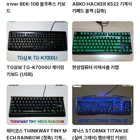
iriver BEK-10B 블루투스 키보
ABKO HACKER K522 기계식
드
키패드 블랙 (갈축)
TG삼보 TG-K7000U 게이밍
한성컴퓨터 이색사출 키캡
키보드 (USB)
웨이코스 THINKWAY TINY M
제닉스 STORMX TITAN SE
ECH RAINBOW (청축) 기계식
(실버 그레이) 멤브레인 키보드