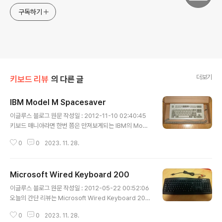
구독하기
더보기
키보드 리뷰
의 다른 글
IBM Model M Spacesaver
글 내용
이글루스 블로그 원문 작성일 : 2012-11-10 02:40:45
키보드 매니아라면 한번 쯤은 만져보게되는 IBM의 Mode
l M... 하지만 저는 Model M 은 아직도 못 만져봤고 Mod
0
0
2023. 11. 28.
el M의 텐키리스 버전인 Model M Spacesaver를 먼
저 접해봤습니다. 희한하게 가장 접해보기 쉬운 M을 놔두
고 M2 와 Spacesaver 만 만져봤네요. 텐키리스 버전이
Microsoft Wired Keyboard 200
기는하나 요즘 나오는 베젤(?)이 슬림한 기성품과 비교하
글 내용
면 한 덩치 합니다. 무게도 묵직하구요. 버클링 특유의 철컹
이글루스 블로그 원문 작성일 : 2012-05-22 00:52:06
철컹하는 느낌,..뭔가 20여년 전으로 돌아가는 느낌..(응?)
오늘의 간단 리뷰는 Microsoft Wired Keyboard 200
키탑도 높고 스프링이 꺾이기 전까지의 압이 저한테는 많
입니다. 멤브레인 방식의 키보드로 MS 키보드 제품 군 중
이 높아서 힘들었습니다. 그래도 소리하나는 정말 우렁차
0
0
2023. 11. 28.
에서 가장 막내라고 볼 수 있는 제품 입니다. 겉 상자의 모