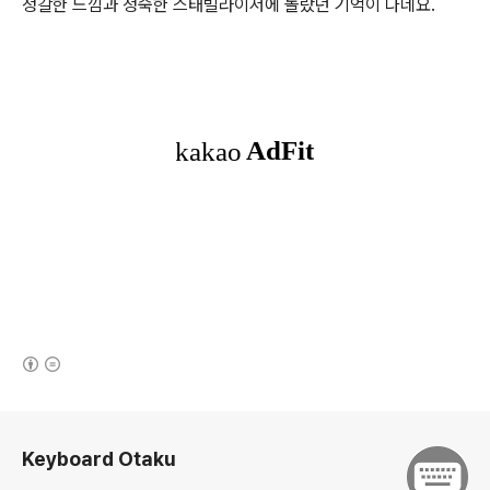
정갈한 느낌과 정숙한 스태빌라이저에 놀랐던 기억이 나네요.
(새창열림)
로그 정보
Keyboard Otaku