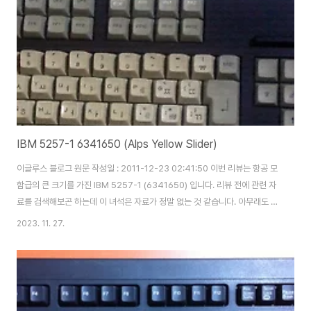
소리하나는 정말 우렁차고 좋았었네요.
IBM 5257-1 6341650 (Alps Yellow Slider)
이글루스 블로그 원문 작성일 : 2011-12-23 02:41:50 이번 리뷰는 항공 모
함급의 큰 크기를 가진 IBM 5257-1 (6341650) 입니다. 리뷰 전에 관련 자
료를 검색해보곤 하는데 이 녀석은 자료가 정말 없는 것 같습니다. 아무래도 크
기나 배열도 그렇고 개조를 하지않으면 일반 PC에서 사용이 힘들기 때문에 그
2023. 11. 27.
런 것 같습니다. (물론 오래되기도 했지만..) 보강판이 있는 알프스 리니어 황축
의 키보드 입니다. 이 키보드는 황축 말고도 녹축 리니어, 갈축 리니어를 채용한
녀석이 있다고 합니다. 황축 리니어는 처음인데, 가지고 있는 녹축과 비교했을
때 약간 압력이 높은 것 같습니다. 키캡은 보다시피 가운데 부분이 오목한, 흔히
말하는 구형 키캡이며 손에 착 감기는 느낌을 선사합니다. 이색 사출..