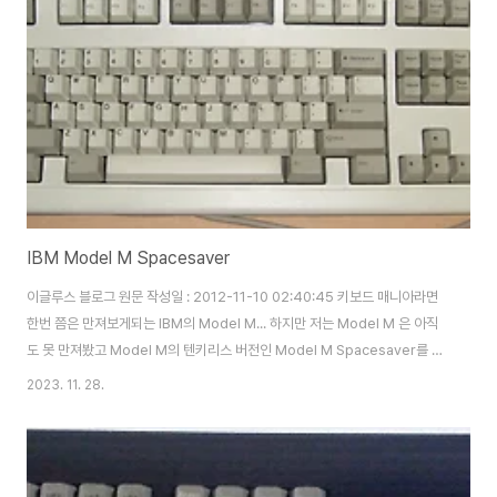
IBM Model M Spacesaver
이글루스 블로그 원문 작성일 : 2012-11-10 02:40:45 키보드 매니아라면
한번 쯤은 만져보게되는 IBM의 Model M... 하지만 저는 Model M 은 아직
도 못 만져봤고 Model M의 텐키리스 버전인 Model M Spacesaver를 먼
저 접해봤습니다. 희한하게 가장 접해보기 쉬운 M을 놔두고 M2 와
2023. 11. 28.
Spacesaver 만 만져봤네요. 텐키리스 버전이기는하나 요즘 나오는 베젤(?)
이 슬림한 기성품과 비교하면 한 덩치 합니다. 무게도 묵직하구요. 버클링 특유
의 철컹철컹하는 느낌,..뭔가 20여년 전으로 돌아가는 느낌..(응?) 키탑도 높고
스프링이 꺾이기 전까지의 압이 저한테는 많이 높아서 힘들었습니다. 그래도