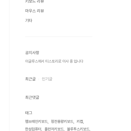
키보드 리뷰
마우스 리뷰
기타
공지사항
이글루스에서 티스토리로 이사 중 입니다
최근글
인기글
최근댓글
태그
멤브레인키보드
정전용량키보드
키캡
한성컴퓨터
플런저키보드
블루투스키보드