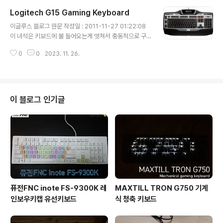
리 이색사출키캡을 끼워서 한번 사용해봤었지만 역시나 키
Logitech G15 Gaming Keyboard
캡보다는 보강판이 스위치와 기판을 잡아주는 단단한 때문
글 내용
에 손에 맞지않았습니다. 텐키리스 모델을 쓰면서 느낀것
이글루스 블로그 원문 작성일 : 2011-11-27 01:22:08
은 마우스를 쓰기 위해 팔을 크게 벌리지 않아도 되고 자세
이 녀석은 키보드에 불 들어오는게 멋져서 충동적으로 구
가 편해져서 좋았습니다. 이 때 이후로 텐키리스 키보드를
매를 했었습니다. 멤브레인 타입이며 게이밍 키보드에 맞
선호하게 되었습니다.
0
0
2023. 11. 26.
게 윈도우키 lock기능이나 좌측의 매크로 키들은 쓸만했
습니다. 결과적으로 키 피치가 너무 좁아서 고속 타이핑에
불편함이 있었습니다.
이 블로그 인기글
퓨전FNC inote FS-9300K 레
MAXTILL TRON G750 기계
인보우키캡 유선키보드
식 청축 키보드