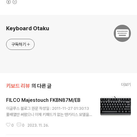
로그 정보
Keyboard Otaku
구독하기
더보기
키보드 리뷰
의 다른 글
FILCO Majestouch FKBN87M/EB
글 내용
이글루스 블로그 원문 작성일 : 2011-11-27 01:30:13
풀배열만 써왔으니 이제 키패드가 없는 텐키리스 모델을
한번 써보고자 구매했었습니다. 이미 보강판의 갈축은 저
0
0
2023. 11. 26.
에게 맞지않음을 알고 있었지만 텐키리스모델을 써보고 싶
었고 혹시나 ABS재질의 높은 키캡때문은 아닐까 하고 체