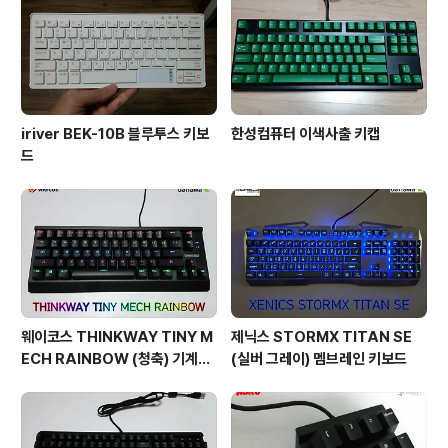
iriver BEK-10B 블루투스 키보
한성컴퓨터 이색사출 키캡
드
웨이코스 THINKWAY TINY M
제닉스 STORMX TITAN SE
ECH RAINBOW (청축) 기계식
(실버 그레이) 멤브레인 키보드
키보드