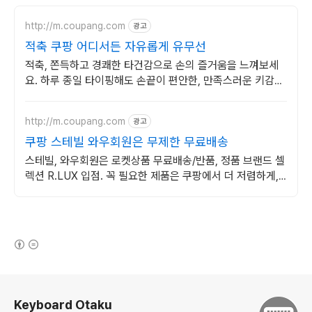
http://m.coupang.com
광고
적축 쿠팡 어디서든 자유롭게 유무선
적축, 쫀득하고 경쾌한 타건감으로 손의 즐거움을 느껴보세
요. 하루 종일 타이핑해도 손끝이 편안한, 만족스러운 키감을
지금 경험하세요.
http://m.coupang.com
광고
쿠팡 스테빌 와우회원은 무제한 무료배송
스테빌, 와우회원은 로켓상품 무료배송/반품, 정품 브랜드 셀
렉션 R.LUX 입점. 꼭 필요한 제품은 쿠팡에서 더 저렴하게,
로켓배송으로 더 빠르게!
(새창열림)
로그 정보
Keyboard Otaku