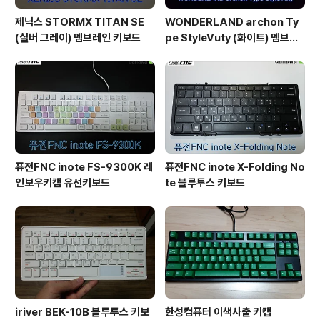
제닉스 STORMX TITAN SE
WONDERLAND archon Ty
(실버 그레이) 멤브레인 키보드
pe StyleVuty (화이트) 멤브레
인 키보드
퓨전FNC inote FS-9300K 레
퓨전FNC inote X-Folding No
인보우키캡 유선키보드
te 블루투스 키보드
iriver BEK-10B 블루투스 키보
한성컴퓨터 이색사출 키캡