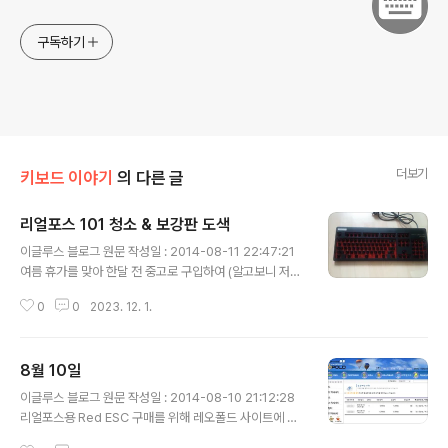
구독하기
더보기
키보드 이야기
의 다른 글
리얼포스 101 청소 & 보강판 도색
글 내용
이글루스 블로그 원문 작성일 : 2014-08-11 22:47:21
여름 휴가를 맞아 한달 전 중고로 구입하여 (알고보니 저희
회사 바로 옆 건물에 계신 분이라 계획에 없던 직거래를 하
0
0
2023. 12. 1.
게 된..ㅎㅎ) 회사에서 잘 쓰고 있는 리얼포스 101을 청소
하기로 하였습니다. 중고로 구매 후 시간이 없어 따로 청소
를 하지 못했었는데, 이왕 하는 김에 오랜만에 보강판 도색
8월 10일
도 하기로 했습니다. 청소 전 사진..역시 리얼포스의 고질적
글 내용
인 보강판 녹스는 현상을 발견할 수 있습니다. 오늘의 작업
이글루스 블로그 원문 작성일 : 2014-08-10 21:12:28
도구입니다. WD-40은 쓸까말까 했는데 결국 사용하지 않
리얼포스용 Red ESC 구매를 위해 레오폴드 사이트에 들
았습니다. 하우징을 분리합니다. 하우징 부분은 딱히 나사
어가서 주문을 했습니다. 주문을 하고 나서 주문내역페이